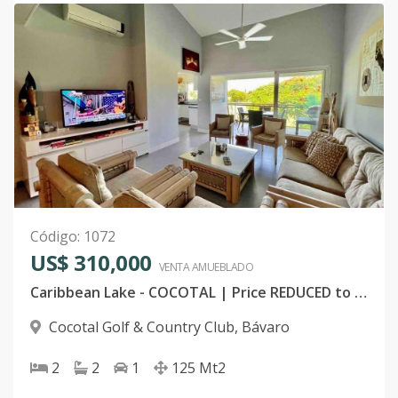
Código
:
1072
US$ 310,000
VENTA AMUEBLADO
Caribbean Lake - COCOTAL | Price REDUCED to US$289,000 FURNISHED
Cocotal Golf & Country Club
,
Bávaro
2
2
1
125
Mt2