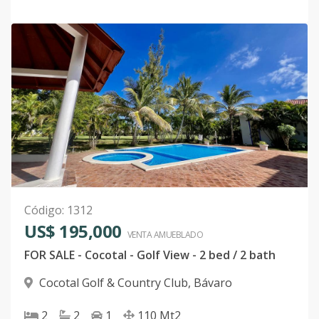
Código
:
1312
US$ 195,000
VENTA AMUEBLADO
FOR SALE - Cocotal - Golf View - 2 bed / 2 bath
Cocotal Golf & Country Club
,
Bávaro
2
2
1
110
Mt2