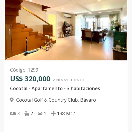
Código
:
1299
US$ 320,000
VENTA AMUEBLADO
Cocotal - Apartamento - 3 habitaciones
Cocotal Golf & Country Club
,
Bávaro
3
2
1
138
Mt2