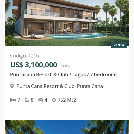
VENTA
Código
:
1216
US$ 3,100,000
VENTA
Puntacana Resort & Club / Lagos / 7 bedrooms Villa
Punta Cana Resort & Club
,
Punta Cana
7
8
4
752
Mt2