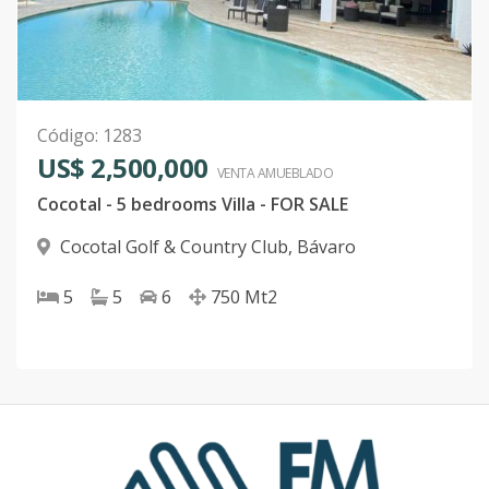
Código
:
1283
US$ 2,500,000
VENTA AMUEBLADO
Cocotal - 5 bedrooms Villa - FOR SALE
Cocotal Golf & Country Club
,
Bávaro
5
5
6
750
Mt2