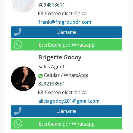
8094813611
Correo electrónico
:
frank@fmgroupdr.com
Llámame
Escribeme por Whatsapp
Brigette Godoy
Sales Agent
Celular / WhatsApp
:
8292188551
Correo electrónico
:
aliciagodoy201@gmail.com
Llámame
Escribeme por Whatsapp