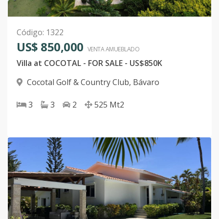
Código
:
1322
US$ 850,000
VENTA AMUEBLADO
Villa at COCOTAL - FOR SALE - US$850K
Cocotal Golf & Country Club
,
Bávaro
3
3
2
525
Mt2