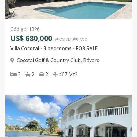
Código
:
1326
US$ 680,000
VENTA AMUEBLADO
Villa Cocotal - 3 bedrooms - FOR SALE
Cocotal Golf & Country Club
,
Bávaro
3
2
2
467
Mt2