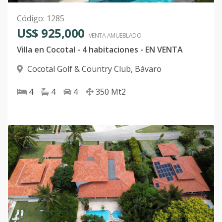
Código
:
1285
US$ 925,000
VENTA AMUEBLADO
Villa en Cocotal - 4 habitaciones - EN VENTA
Cocotal Golf & Country Club
,
Bávaro
4
4
4
350
Mt2