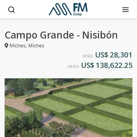
Campo Grande - Nisibón
Miches
,
Miches
US$ 28,301
DESDE
US$ 138,622.25
HASTA
1 of 6