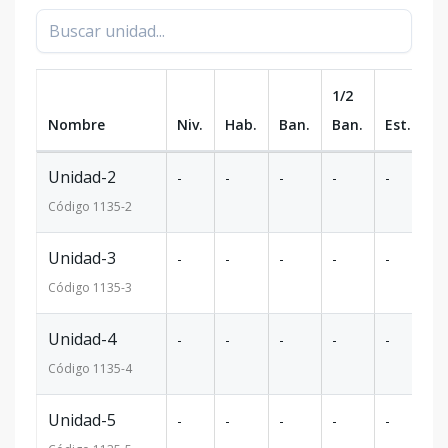
1/2
Nombre
Niv.
Hab.
Ban.
Ban.
Est.
m
Unidad-2
-
-
-
-
-
6
Código
1135
-2
Unidad-3
-
-
-
-
-
9
Código
1135
-3
Unidad-4
-
-
-
-
-
1
Código
1135
-4
Unidad-5
-
-
-
-
-
1