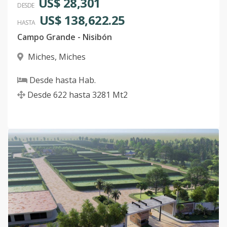
US$ 28,301
DESDE
US$ 138,622.25
HASTA
Campo Grande - Nisibón
Miches
,
Miches
Desde
hasta
Hab.
Desde
622
hasta
3281
Mt2