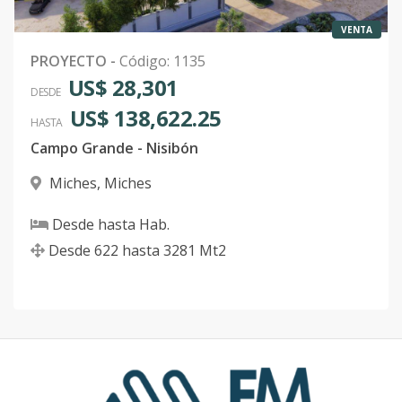
VENTA
PROYECTO
-
Código
:
1135
US$ 28,301
DESDE
US$ 138,622.25
HASTA
Campo Grande - Nisibón
Miches
,
Miches
Desde
hasta
Hab.
Desde
622
hasta
3281
Mt2