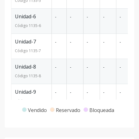
Código
1135
-5
Unidad-6
-
-
-
-
-
3
Código
1135
-6
Unidad-7
-
-
-
-
-
1
Código
1135
-7
Unidad-8
-
-
-
-
-
9
Código
1135
-8
Unidad-9
-
-
-
-
-
9
Código
1135
-9
Vendido
Reservado
Bloqueada
Unidad-10
-
-
-
-
-
1
Código
1135
-10