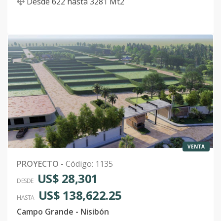
Desde
622
hasta
3281
Mt2
VENTA
PROYECTO
-
Código
:
1135
US$ 28,301
DESDE
US$ 138,622.25
HASTA
Campo Grande - Nisibón