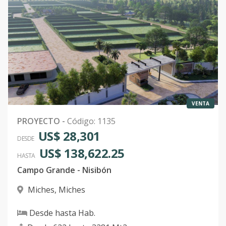
VENTA
PROYECTO
-
Código
:
1135
US$ 28,301
DESDE
US$ 138,622.25
HASTA
Campo Grande - Nisibón
Miches
,
Miches
Desde
hasta
Hab.