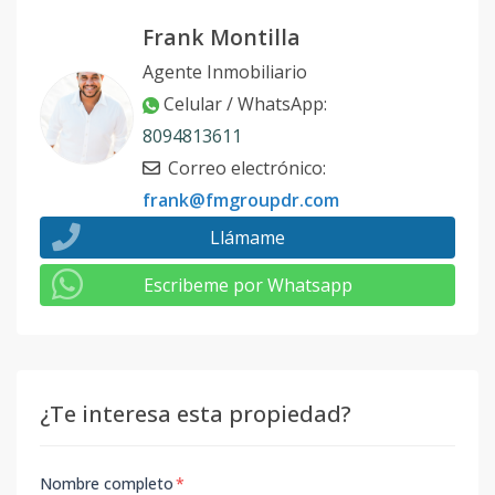
Unidad-11
-
-
-
-
-
1
Frank Montilla
Código
1135
-11
Agente Inmobiliario
Unidad-12
-
-
-
-
-
1
Celular / WhatsApp
:
Código
1135
-12
8094813611
Correo electrónico
:
Unidad-13
-
-
-
-
-
1
frank@fmgroupdr.com
Código
1135
-13
Llámame
Modelo 13
-
-
-
-
-
7
Escribeme por Whatsapp
Código
1135
-1
¿Te interesa esta propiedad?
Nombre completo
*