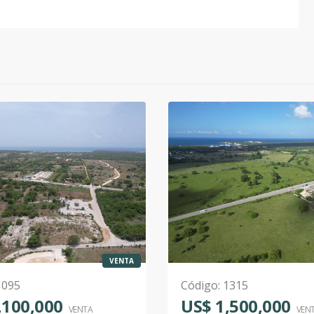
VENTA
1095
Código
:
1315
,100,000
US$ 1,500,000
VENTA
VEN