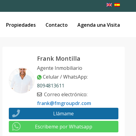
Propiedades
Contacto
Agenda una Visita
Frank Montilla
Agente Inmobiliario
Celular / WhatsApp
:
8094813611
Correo electrónico
:
frank@fmgroupdr.com
Llámame
Escribeme por Whatsapp