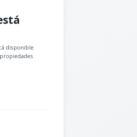
está
tá disponible
 propiedades